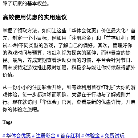
障了玩家的基本权益。
高效使用优惠的实用建议
掌握了领取方法，如何让这些「华体会优惠」价值最大化？首
先，制定一个小目标，例如用「注册彩金」和「首存红利」尝
试2-3种不同类型的游戏，了解自己的偏好。其次，管理好你
的游戏时间与预算，将红利视为探索的延伸，而非暴富的捷
径。最后，养成定期查看活动页面的习惯，平台会针对节日、
周末或特定游戏推出限时加赠，积极参与能让你持续获得额外
价值。
从一份小小的注册彩金开始，到有效利用首存红利扩大你的游
戏体验，每一步都清晰而明确。关键在于行动与了解规则并
行。现在就访问「华体会」官网，查看最新的优惠详情，开启
你的体验之旅吧。
Tags
# 华体会优惠
# 注册彩金
# 首存红利
# 体验金
# 免费试玩