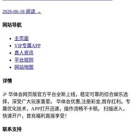
2026-06-18
阅读
→
网站导航
主页面
VIP专属APP
真人资讯
平台规则
网站地图
详情
🎉 华体会网页版官方平台全新上线，稳定可靠的综合娱乐选
择，深受广大玩家喜爱。 华体会优惠,注册彩金,首存红利。专
属优化技术，APP打开迅速，操作流畅不卡顿。 扫描进入，
快速开户，首充福利直接享受！
联系支持