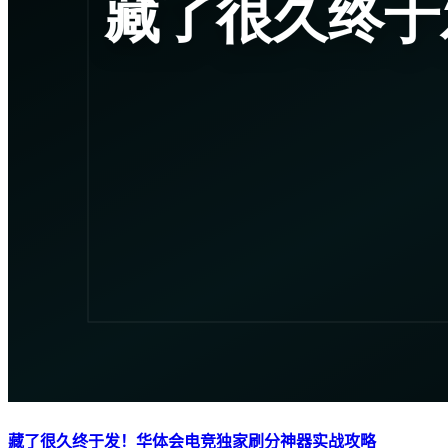
藏了很久终于发！华体会电竞独家刷分神器实战攻略