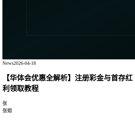
News
2026-04-18
【华体会优惠全解析】注册彩金与首存红
利领取教程
张
张姐